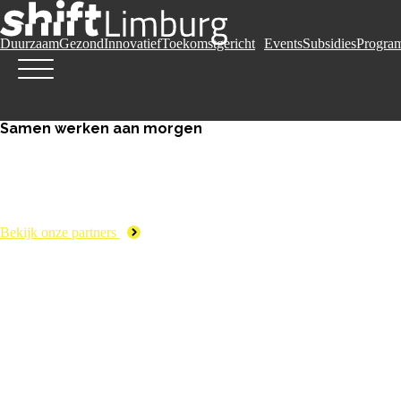
Duurzaam
Gezond
Innovatief
Toekomstgericht
Events
Subsidies
Progra
Samen werken aan morgen
Bekijk onze partners