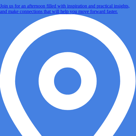
Join us for an afternoon filled with inspiration and practical insights,
and make connections that will help you move forward faster.