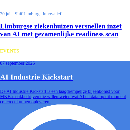
20 juli | ShiftLimburg | Innovatief
Limburgse ziekenhuizen versnellen inzet
van AI met gezamenlijke readiness scan
EVENTS
07 september 2026
AI Industrie Kickstart
De AI Industrie Kickstart is een laagdrempelige bijeenkomst voor
MKB-maakbedrijven die willen weten wat AI en data op dit moment
concreet kunnen opleveren.