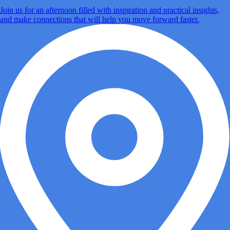
Join us for an afternoon filled with inspiration and practical insights,
and make connections that will help you move forward faster.