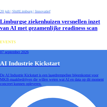
20 juli | ShiftLimburg | Innovatief
Limburgse ziekenhuizen versnellen inzet
van AI met gezamenlijke readiness scan
EVENTS
07 september 2026
AI Industrie Kickstart
De AI Industrie Kickstart is een laagdrempelige bijeenkomst voor
MKB-maakbedrijven die willen weten wat AI en data op dit moment
concreet kunnen opleveren.