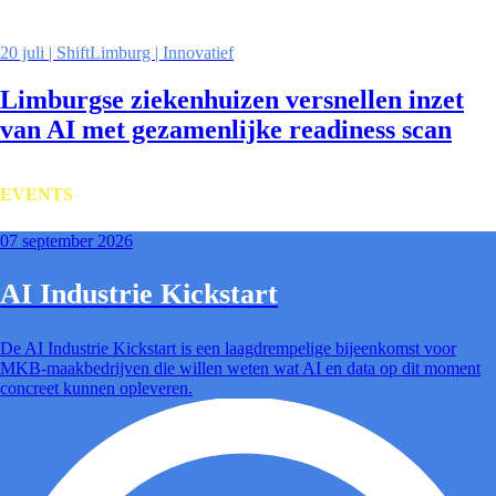
20 juli | ShiftLimburg | Innovatief
Limburgse ziekenhuizen versnellen inzet
van AI met gezamenlijke readiness scan
EVENTS
07 september 2026
AI Industrie Kickstart
De AI Industrie Kickstart is een laagdrempelige bijeenkomst voor
MKB-maakbedrijven die willen weten wat AI en data op dit moment
concreet kunnen opleveren.