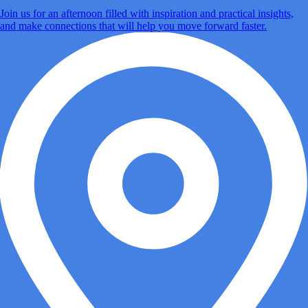
Join us for an afternoon filled with inspiration and practical insights,
and make connections that will help you move forward faster.