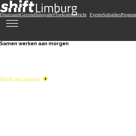
Duurzaam
Gezond
Innovatief
Toekomstgericht
Events
Subsidies
Progra
Samen werken aan morgen
Bekijk onze partners