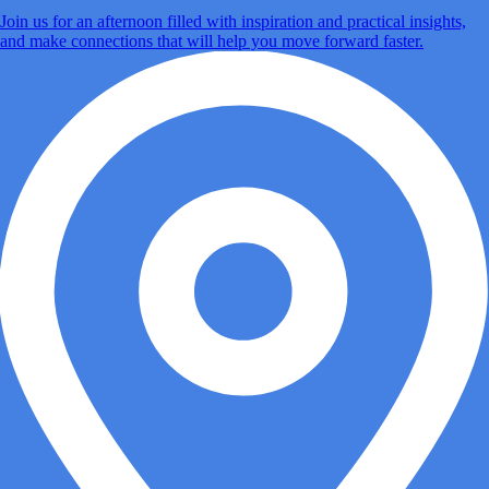
Join us for an afternoon filled with inspiration and practical insights,
and make connections that will help you move forward faster.