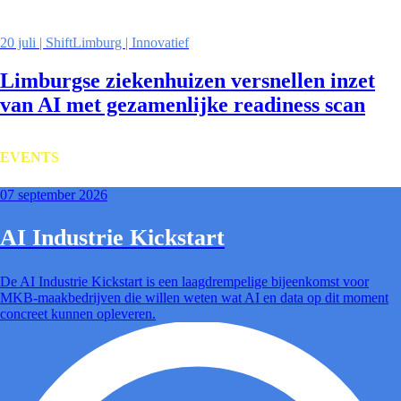
20 juli | ShiftLimburg | Innovatief
Limburgse ziekenhuizen versnellen inzet
van AI met gezamenlijke readiness scan
EVENTS
07 september 2026
AI Industrie Kickstart
De AI Industrie Kickstart is een laagdrempelige bijeenkomst voor
MKB-maakbedrijven die willen weten wat AI en data op dit moment
concreet kunnen opleveren.