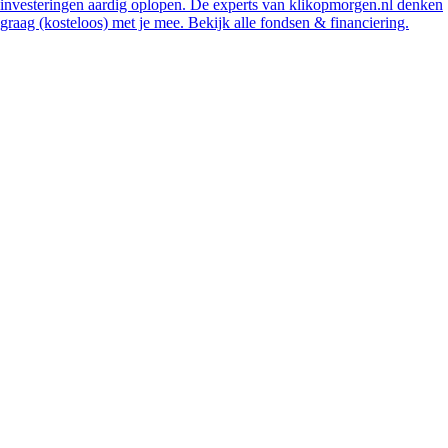
investeringen aardig oplopen. De experts van klikopmorgen.nl denken
graag (kosteloos) met je mee. Bekijk alle fondsen & financiering.