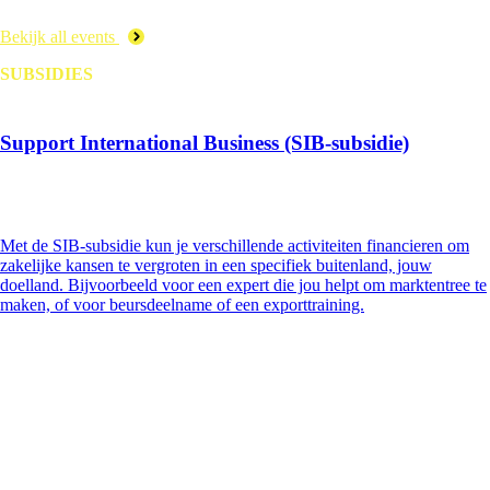
Bekijk all events
SUBSIDIES
Support International Business (SIB-subsidie)
Met de SIB-subsidie kun je verschillende activiteiten financieren om
zakelijke kansen te vergroten in een specifiek buitenland, jouw
doelland. Bijvoorbeeld voor een expert die jou helpt om marktentree te
maken, of voor beursdeelname of een exporttraining.