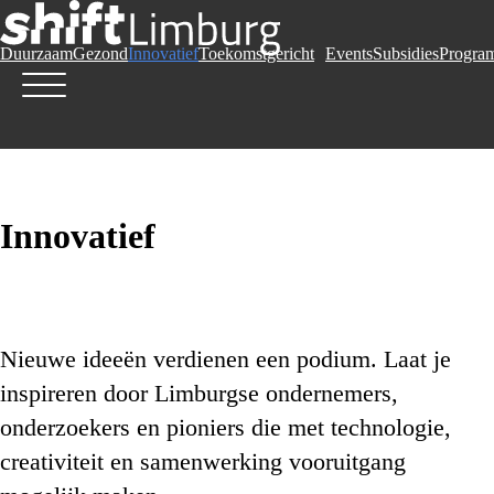
Duurzaam
Gezond
Innovatief
Toekomstgericht
Events
Subsidies
Progra
Innovatief
Nieuwe ideeën verdienen een podium. Laat je
inspireren door Limburgse ondernemers,
onderzoekers en pioniers die met technologie,
creativiteit en samenwerking vooruitgang