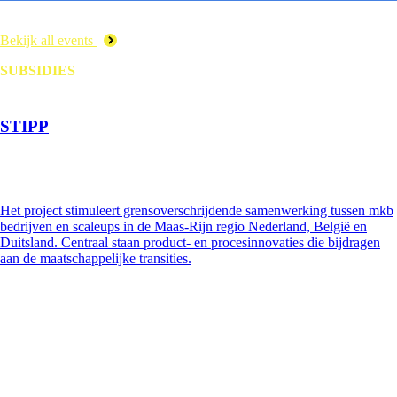
Bekijk all events
SUBSIDIES
STIPP
Het project stimuleert grensoverschrijdende samenwerking tussen mkb
bedrijven en scaleups in de Maas-Rijn regio Nederland, België en
Duitsland. Centraal staan product- en procesinnovaties die bijdragen
aan de maatschappelijke transities.